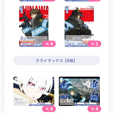
×4
×3
クライマックス【8枚】
×4
×4