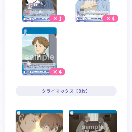
×1
×4
×4
クライマックス【8枚】