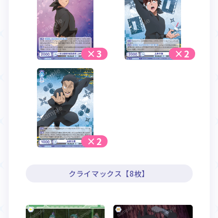
×3
×2
×2
クライマックス【8枚】