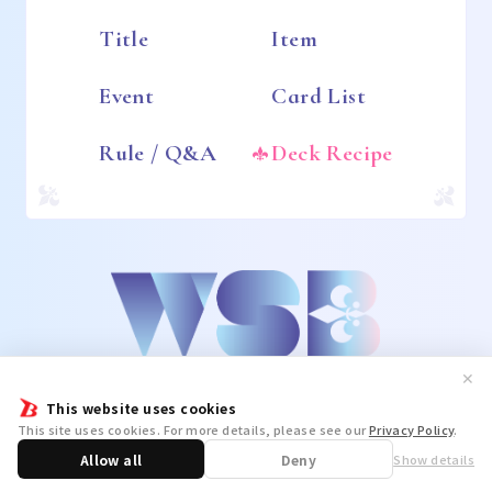
Title
Item
Event
Card List
Rule / Q&A
Deck Recipe
✕
This website uses cookies
This site uses cookies. For more details, please see our
Privacy Policy
.
Allow all
Deny
Show details
Share