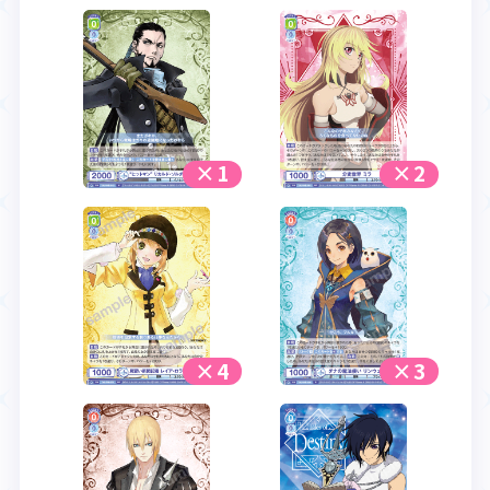
×1
×2
×4
×3