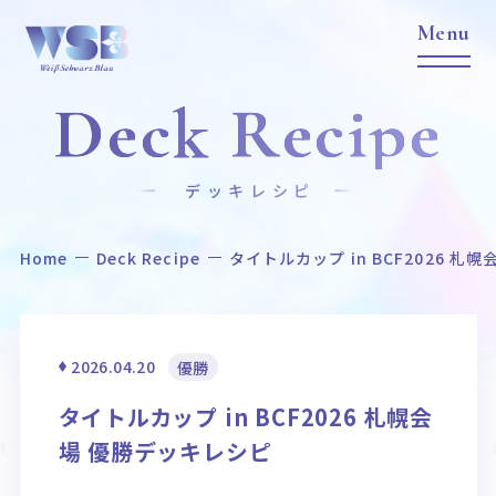
Deck Recipe
デッキレシピ
Home
Deck Recipe
タイトルカップ in BCF2026 札
Home
News
ホーム
ニュース
Title
Item
2026.04.20
優勝
作品タイトル
商品情報
タイトルカップ in BCF2026 札幌会
Event
Card List
場 優勝デッキレシピ
イベント
カードリスト