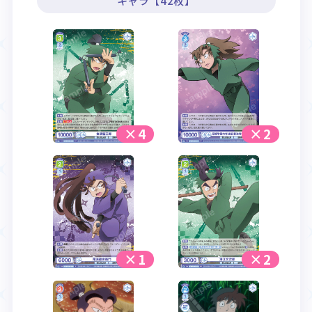
キャラ【42枚】
×4
×2
×1
×2