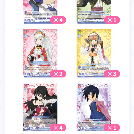
×4
×1
×2
×3
×4
×1